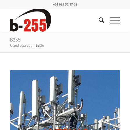
+34 695 32 17 32
B255
Usted está aquí:
Inicio