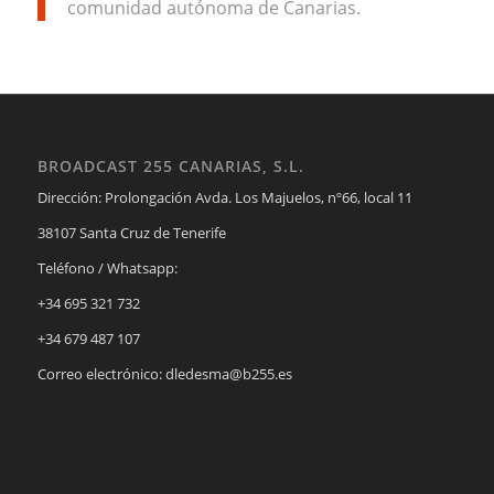
comunidad autónoma de Canarias.
BROADCAST 255 CANARIAS, S.L.
Dirección: Prolongación Avda. Los Majuelos, nº66, local 11
38107 Santa Cruz de Tenerife
Teléfono / Whatsapp:
+34 695 321 732
+34 679 487 107
Correo electrónico: dledesma@b255.es