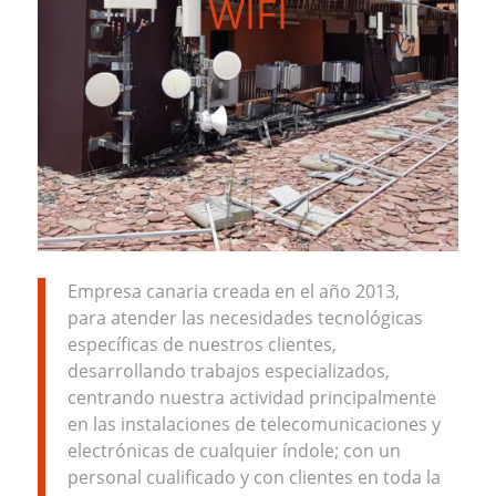
WIFI
Empresa canaria creada en el año 2013,
para atender las necesidades tecnológicas
específicas de nuestros clientes,
desarrollando trabajos especializados,
centrando nuestra actividad principalmente
en las instalaciones de telecomunicaciones y
electrónicas de cualquier índole; con un
personal cualificado y con clientes en toda la